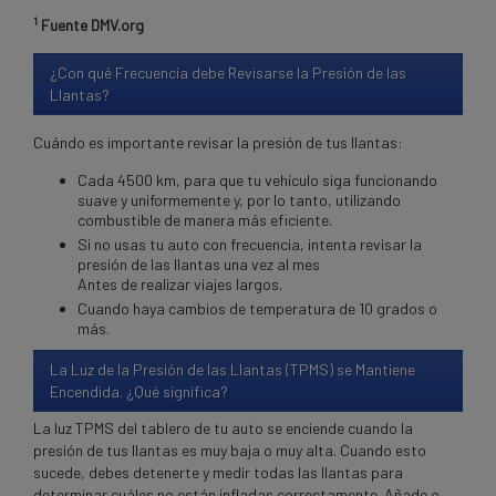
1
Fuente DMV.org
¿Con qué Frecuencia debe Revisarse la Presión de las
Llantas?
Cuándo es importante revisar la presión de tus llantas:
Cada 4500 km, para que tu vehículo siga funcionando
suave y uniformemente y, por lo tanto, utilizando
combustible de manera más eficiente.
Si no usas tu auto con frecuencia, intenta revisar la
presión de las llantas una vez al mes
Antes de realizar viajes largos.
Cuando haya cambios de temperatura de 10 grados o
más.
La Luz de la Presión de las Llantas (TPMS) se Mantiene
Encendida. ¿Qué significa?
La luz TPMS del tablero de tu auto se enciende cuando la
presión de tus llantas es muy baja o muy alta. Cuando esto
sucede, debes detenerte y medir todas las llantas para
determinar cuáles no están infladas correctamente. Añade o