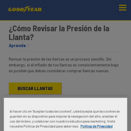
¿Cómo Revisar la Presión de la
Llanta?
Aprende
Revisar la presión de las llantas es un proceso sencillo. Sin
embargo, si el inflado de tus llantas es consistentemente bajo
es posible que debas considerar comprar llantas nuevas.
BUSCAR LLANTAS
Al hacer clic en “Aceptar todas las cookies”, usted acepta que las cookies se
guarden en su dispositivo para mejorar la navegación del sitio, analizar el
uso del mismo, y colaborar con nuestros estudios para marketing. Visite
neuestra Politica de Privacidad para saber mas.
Politica de Privacidad