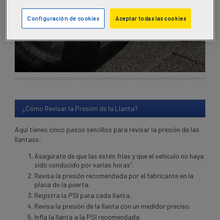
Configuración de cookies
Aceptar todas las cookies
¿Cómo Revisar la Presión de la Llanta?
Aquí tienes cinco pasos sencillos para revisar la presión de las
llantass:
Asegúrate de que las estén frías y que el vehículo no haya
1
sido conducido por varias horas
.
Revisa la presión recomendada por el fabricante en la
placa de la puerta.
Registra la PSI para cada llanta.
Revisa la presión de la llanta con un medidor preciso.
Infla la llanta a la PSI recomendada.