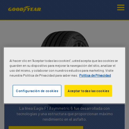
Al hacer clic en “Aceptar todas las cookies”, usted acepta que las cookies se
guarden en su dispositivo para mejorar la navegación del sitio, analizar el
uso del mismo, y colaborar con nuestros estudios para marketing. Visite
neuestra Politica de Privacidad para saber mas.
Politica de Privacidad
Configuración de cookies
Aceptar todas las cookies
Goodyear Eagle F1 Asymmetric 6
La línea Eagle F1 Asymmetric 6 fue desarrollada con
tecnologías y una estructura que proporcionan máximo
rendimiento en el asfalto.