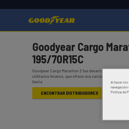
Goodyear Cargo Mara
195/70R15C
Goodyear Cargo Marathon 2 fue desarrollada para el 
utilitarios livianos, que ofrece una carcasa reforzada p
llanta
Al hacer cli
navegación d
Politica de 
ENCONTRAR DISTRIBUIDORES