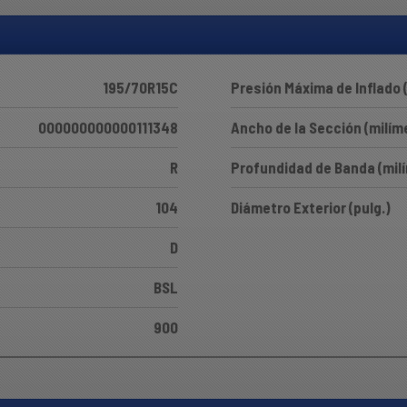
195/70R15C
Presión Máxima de Inflado 
000000000000111348
Ancho de la Sección (milím
R
Profundidad de Banda (mil
104
Diámetro Exterior (pulg.)
D
BSL
900