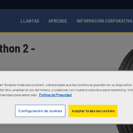
LLANTAS
APRENDE
INFORMACIÓN CORPORATIVA
thon 2 -
segmento de camionetas y
ara una mayor resistencia de la
c en “Aceptar todas las cookies”, usted acepta que las cookies se guarden en su dispositivo
el sitio, analizar el uso del mismo, y colaborar con nuestros estudios para marketing. Vis
Privacidad para saber mas.
Politica de Privacidad
Configuración de cookies
Aceptar todas las cookies