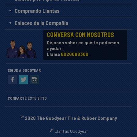
Comprando Llantas
Enlaces de la Compañía
CONVERSA CON NOSOTROS
Déjanos saber en qué te podemos
ayudar.
Llama
6026088300
.
SIGUE A GOODYEAR
COMPARTE ESTE SITIO
©
2026 The Goodyear Tire & Rubber Company
Llantas Goodyear