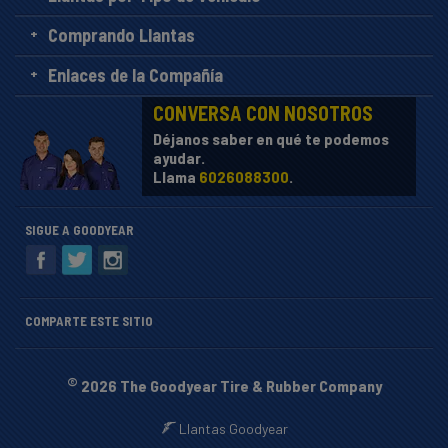
Comprando Llantas
Enlaces de la Compañía
CONVERSA CON NOSOTROS
Déjanos saber en qué te podemos
ayudar.
Llama
6026088300
.
SIGUE A GOODYEAR
COMPARTE ESTE SITIO
©
2026 The Goodyear Tire & Rubber Company
Llantas Goodyear