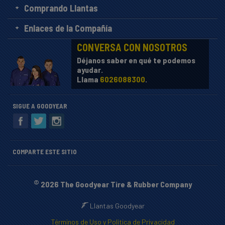
Comprando Llantas
Enlaces de la Compañía
CONVERSA CON NOSOTROS
Déjanos saber en qué te podemos
ayudar.
Llama
6026088300
.
SIGUE A GOODYEAR
COMPARTE ESTE SITIO
©
2026 The Goodyear Tire & Rubber Company
Llantas Goodyear
Términos de Uso y Política de Privacidad