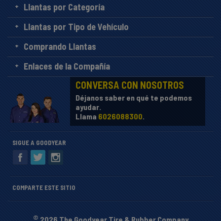
Llantas por Categoría
Llantas por Tipo de Vehículo
Comprando Llantas
Enlaces de la Compañía
CONVERSA CON NOSOTROS
Déjanos saber en qué te podemos
ayudar.
Llama
6026088300
.
SIGUE A GOODYEAR
COMPARTE ESTE SITIO
©
2026 The Goodyear Tire & Rubber Company